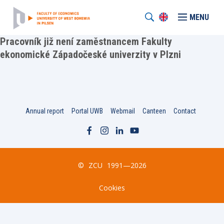
MENU
Pracovník již není zaměstnancem Fakulty
ekonomické Západočeské univerzity v Plzni
Annual report
Portal UWB
Webmail
Canteen
Contact
©
ZCU
1991—2026
Cookies