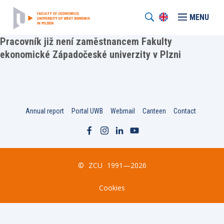
MENU
Pracovník již není zaměstnancem Fakulty
ekonomické Západočeské univerzity v Plzni
Annual report
Portal UWB
Webmail
Canteen
Contact
©
ZCU
1991—2026
Cookies