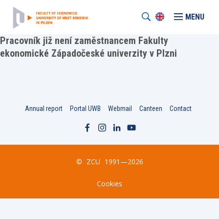
MENU
Pracovník již není zaměstnancem Fakulty
ekonomické Západočeské univerzity v Plzni
Annual report
Portal UWB
Webmail
Canteen
Contact
©
ZCU
1991—2026
Cookies