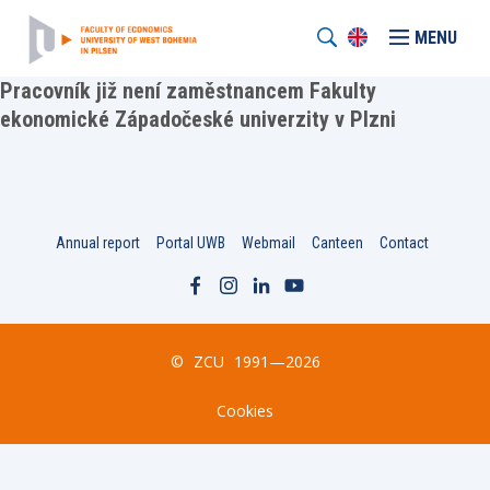
MENU
Pracovník již není zaměstnancem Fakulty
ekonomické Západočeské univerzity v Plzni
Annual report
Portal UWB
Webmail
Canteen
Contact
©
ZCU
1991—2026
Cookies