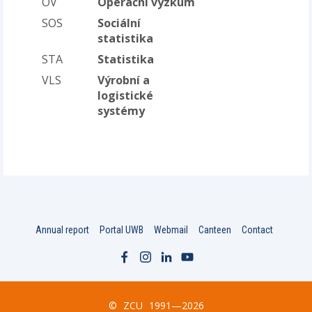
OV
Operační výzkum
SOS
Sociální
statistika
STA
Statistika
VLS
Výrobní a
logistické
systémy
Annual report
Portal UWB
Webmail
Canteen
Contact
©
ZCU
1991—2026