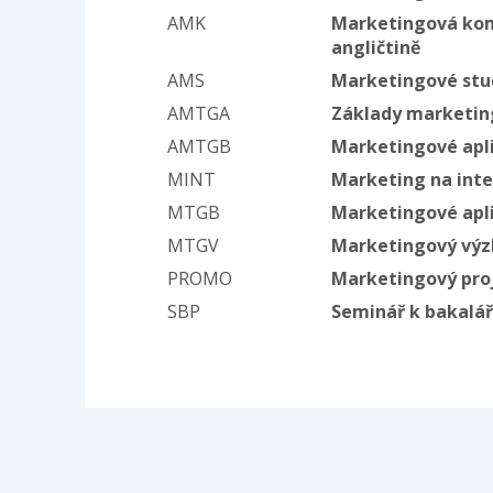
AMK
Marketingová ko
angličtině
AMS
Marketingové stud
AMTGA
Základy marketing
AMTGB
Marketingové apli
MINT
Marketing na int
MTGB
Marketingové apl
MTGV
Marketingový vý
PROMO
Marketingový pro
SBP
Seminář k bakalář