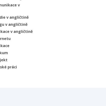
munikace v
ie v angličtině
u v angličtině
kace v angličtině
ernetu
ikace
zkum
jekt
ské práci