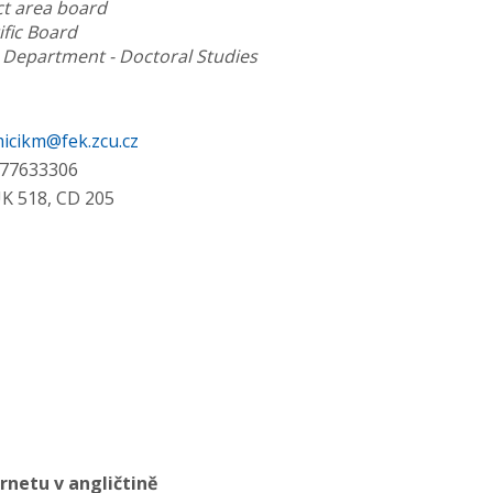
t area board
fic Board
s Department - Doctoral Studies
icikm@fek.zcu.cz
77633306
K 518, CD 205
rnetu v angličtině