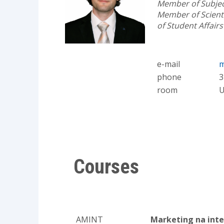
Member of Subjec
Member of Scienti
of Student Affair
e-mail
m
phone
3
room
U
Courses
AMINT
Marketing na inte