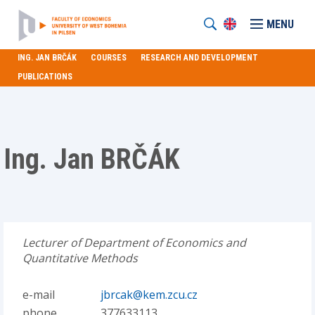
MENU
ING. JAN BRČÁK
COURSES
RESEARCH AND DEVELOPMENT
PUBLICATIONS
Ing. Jan BRČÁK
Lecturer of Department of Economics and
Quantitative Methods
e-mail
jbrcak@kem.zcu.cz
phone
377633113