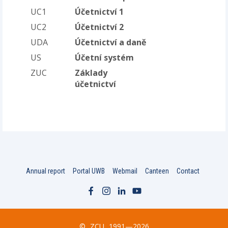
UC1
Účetnictví 1
UC2
Účetnictví 2
UDA
Účetnictví a daně
US
Účetní systém
ZUC
Základy
účetnictví
Annual report
Portal UWB
Webmail
Canteen
Contact
©
ZCU
1991—2026