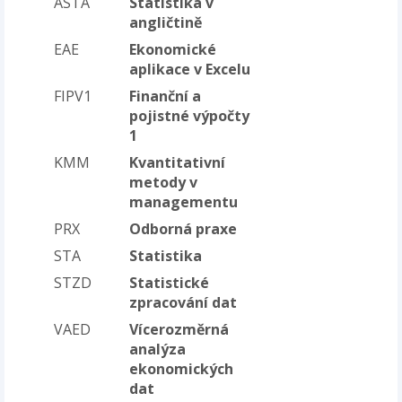
ASTA
Statistika v
angličtině
EAE
Ekonomické
aplikace v Excelu
FIPV1
Finanční a
pojistné výpočty
1
KMM
Kvantitativní
metody v
managementu
PRX
Odborná praxe
STA
Statistika
STZD
Statistické
zpracování dat
VAED
Vícerozměrná
analýza
ekonomických
dat