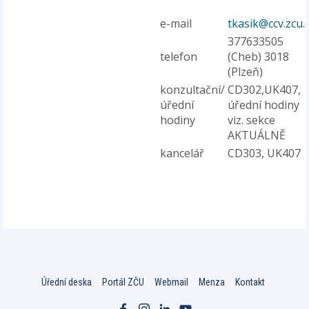
e-mail
tkasik@ccv.zcu.
377633505
telefon
(Cheb) 3018
(Plzeň)
konzultační/
CD302,UK407,
úřední
úřední hodiny
hodiny
viz. sekce
AKTUÁLNĚ
kancelář
CD303, UK407
Úřední deska
Portál ZČU
Webmail
Menza
Kontakt