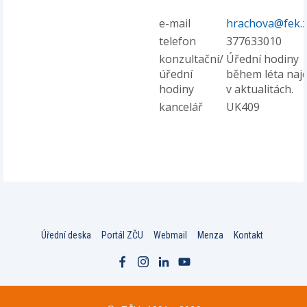
e-mail
hrachova@fek.z
telefon
377633010
konzultační/
Úřední hodiny
úřední
během léta naj
hodiny
v aktualitách.
kancelář
UK409
Úřední deska
Portál ZČU
Webmail
Menza
Kontakt