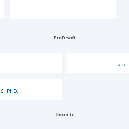
Profesoři
h.D.
prof.
S., Ph.D.
Docenti