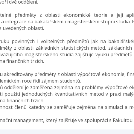
oří dvě oddělení.
telné předměty z oblasti ekonomické teorie a její ap
 a integrace na bakalářském i magisterském stupni studia.
 uvedených oblastí.
 výuku povinných i volitelných předmětů jak na bakalářsk
ěty z oblasti základních statistických metod, základních
navazujícího magisterského studia zajišťuje výuku předmětů 
na finančních trzích.
u akreditovány předměty z oblasti výpočtové ekonomie, finanč
demickém roce řídí zájmem studentů.
nů oddělení je zaměřena zejména na problémy výpočtové ek
i použití jednoduchých kvantitativních metod v praxi mal
na finančních trzích.
nnost členů katedry se zaměřuje zejména na simulaci a m
mační management, který zajišťuje ve spolupráci s Fakultou 