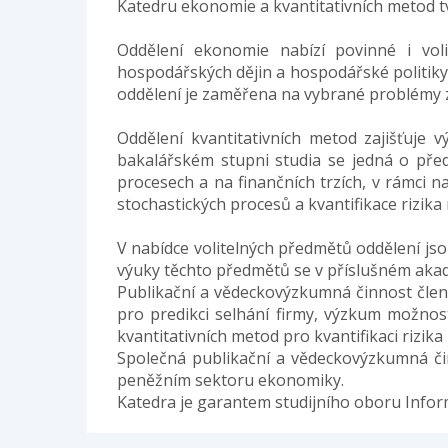
Katedru ekonomie a kvantitativních metod tv
Oddělení ekonomie nabízí povinné i voli
hospodářských dějin a hospodářské politiky
oddělení je zaměřena na vybrané problémy z
Oddělení kvantitativních metod zajišťuje
bakalářském stupni studia se jedná o předm
procesech a na finančních trzích, v rámci 
stochastických procesů a kvantifikace rizika 
V nabídce volitelných předmětů oddělení jso
výuky těchto předmětů se v příslušném aka
Publikační a vědeckovýzkumná činnost čle
pro predikci selhání firmy, výzkum možnost
kvantitativních metod pro kvantifikaci rizika 
Společná publikační a vědeckovýzkumná či
peněžním sektoru ekonomiky.
Katedra je garantem studijního oboru Infor