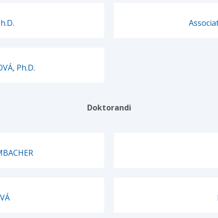
h.D.
Associa
OVÁ, Ph.D.
Doktorandi
 EMBACHER
OVÁ