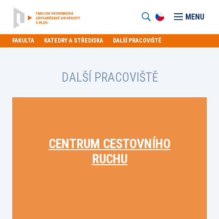
MENU
FAKULTA
KATEDRY A STŘEDISKA
DALŠÍ PRACOVIŠTĚ
DALŠÍ PRACOVIŠTĚ
CENTRUM CESTOVNÍHO
RUCHU