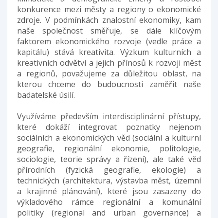
konkurence mezi městy a regiony o ekonomické
zdroje. V podmínkách znalostní ekonomiky, kam
naše společnost směřuje, se dále klíčovým
faktorem ekonomického rozvoje (vedle práce a
kapitálu) stává kreativita. Výzkum kulturních a
kreativních odvětví a jejich přínosů k rozvoji měst
a regionů, považujeme za důležitou oblast, na
kterou chceme do budoucnosti zaměřit naše
badatelské úsilí.
Využíváme především interdisciplinární přístupy,
které dokáží integrovat poznatky nejenom
sociálních a ekonomických věd (sociální a kulturní
geografie, regionální ekonomie, politologie,
sociologie, teorie správy a řízení), ale také věd
přírodních (fyzická geografie, ekologie) a
technických (architektura, výstavba měst, územní
a krajinné plánování), které jsou zasazeny do
výkladového rámce regionální a komunální
politiky (regional and urban governance) a