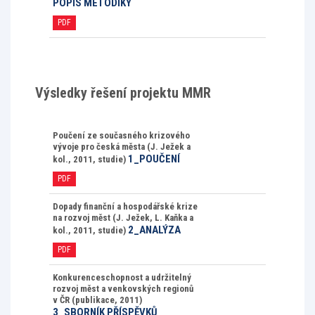
POPIS METODIKY
PDF
Výsledky řešení projektu MMR
Poučení ze současného krizového
vývoje pro česká města (J. Ježek a
1_POUČENÍ
kol., 2011, studie)
PDF
Dopady finanční a hospodářské krize
na rozvoj měst (J. Ježek, L. Kaňka a
2_ANALÝZA
kol., 2011, studie)
PDF
Konkurenceschopnost a udržitelný
rozvoj měst a venkovských regionů
v ČR (publikace, 2011)
3_SBORNÍK PŘÍSPĚVKŮ