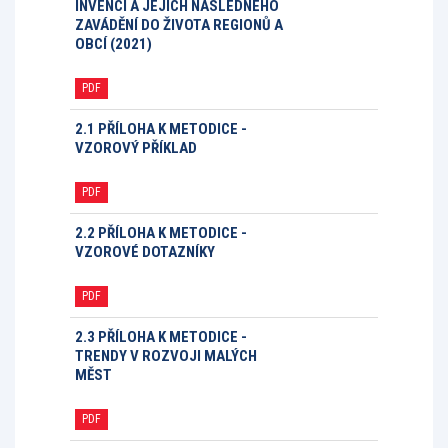
INVENCÍ A JEJICH NÁSLEDNÉHO
ZAVÁDĚNÍ DO ŽIVOTA REGIONŮ A
OBCÍ (2021)
PDF
2.1 PŘÍLOHA K METODICE -
VZOROVÝ PŘÍKLAD
PDF
2.2 PŘÍLOHA K METODICE -
VZOROVÉ DOTAZNÍKY
PDF
2.3 PŘÍLOHA K METODICE -
TRENDY V ROZVOJI MALÝCH
MĚST
PDF