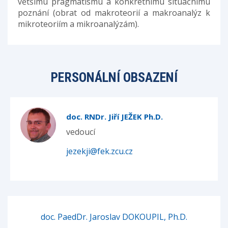
většímu pragmatismu a konkrétnímu situačnímu
poznání (obrat od makroteorií a makroanalýz k
mikroteoriím a mikroanalýzám).
PERSONÁLNÍ OBSAZENÍ
doc. RNDr. Jiří JEŽEK Ph.D.
vedoucí
jezekji@fek.zcu.cz
doc. PaedDr. Jaroslav DOKOUPIL, Ph.D.