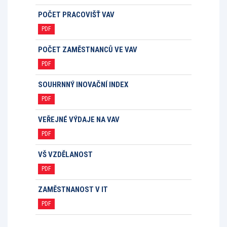
POČET PRACOVIŠŤ VAV
PDF
POČET ZAMĚSTNANCŮ VE VAV
PDF
SOUHRNNÝ INOVAČNÍ INDEX
PDF
VEŘEJNÉ VÝDAJE NA VAV
PDF
VŠ VZDĚLANOST
PDF
ZAMĚSTNANOST V IT
PDF