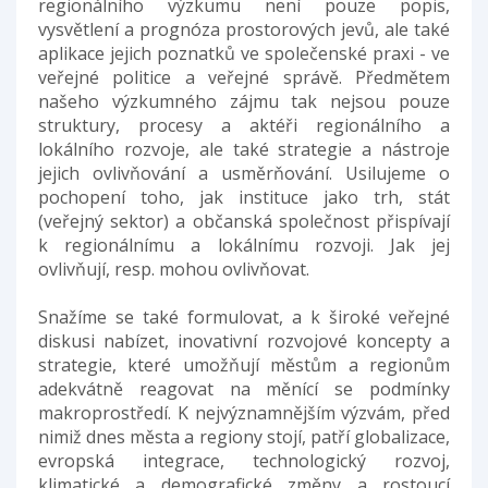
regionálního výzkumu není pouze popis,
vysvětlení a prognóza prostorových jevů, ale také
aplikace jejich poznatků ve společenské praxi - ve
veřejné politice a veřejné správě. Předmětem
našeho výzkumného zájmu tak nejsou pouze
struktury, procesy a aktéři regionálního a
lokálního rozvoje, ale také strategie a nástroje
jejich ovlivňování a usměrňování. Usilujeme o
pochopení toho, jak instituce jako trh, stát
(veřejný sektor) a občanská společnost přispívají
k regionálnímu a lokálnímu rozvoji. Jak jej
ovlivňují, resp. mohou ovlivňovat.
Snažíme se také formulovat, a k široké veřejné
diskusi nabízet, inovativní rozvojové koncepty a
strategie, které umožňují městům a regionům
adekvátně reagovat na měnící se podmínky
makroprostředí. K nejvýznamnějším výzvám, před
nimiž dnes města a regiony stojí, patří globalizace,
evropská integrace, technologický rozvoj,
klimatické a demografické změny a rostoucí