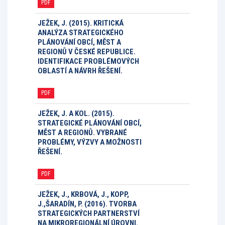
PDF
JEŽEK, J. (2015). KRITICKÁ
ANALÝZA STRATEGICKÉHO
PLÁNOVÁNÍ OBCÍ, MĚST A
REGIONŮ V ČESKÉ REPUBLICE.
IDENTIFIKACE PROBLÉMOVÝCH
OBLASTÍ A NÁVRH ŘEŠENÍ.
PDF
JEŽEK, J. A KOL. (2015).
STRATEGICKÉ PLÁNOVÁNÍ OBCÍ,
MĚST A REGIONŮ. VYBRANÉ
PROBLÉMY, VÝZVY A MOŽNOSTI
ŘEŠENÍ.
PDF
JEŽEK, J., KRBOVÁ, J., KOPP,
J.,ŠARADÍN, P. (2016). TVORBA
STRATEGICKÝCH PARTNERSTVÍ
NA MIKROREGIONÁLNÍ ÚROVNI.